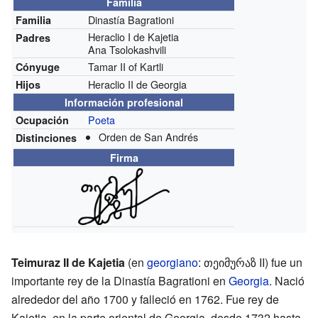
Familia
Dinastía Bagrationi
Familia
Heraclio I de Kajetia
Padres
Ana Tsolokashvili
Tamar II of Kartli
Cónyuge
Heraclio II de Georgia
Hijos
Información profesional
Poeta
Ocupación
Orden de San Andrés
Distinciones
Firma
Teimuraz II de Kajetia
(en
georgiano
: თეიმურაზ II) fue un
importante rey de la Dinastía Bagrationi en
Georgia
. Nació
alrededor del año 1700 y falleció en 1762. Fue rey de
Kajetia, en la parte oriental de Georgia, desde 1732 hasta