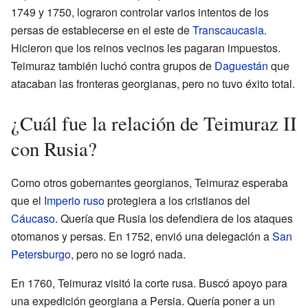
1749 y 1750, lograron controlar varios intentos de los
persas de establecerse en el este de
Transcaucasia
.
Hicieron que los reinos vecinos les pagaran impuestos.
Teimuraz también luchó contra grupos de
Daguestán
que
atacaban las fronteras georgianas, pero no tuvo éxito total.
¿Cuál fue la relación de Teimuraz II
con Rusia?
Como otros gobernantes georgianos, Teimuraz esperaba
que el
Imperio ruso
protegiera a los cristianos del
Cáucaso
. Quería que Rusia los defendiera de los ataques
otomanos y persas. En 1752, envió una delegación a
San
Petersburgo
, pero no se logró nada.
En 1760, Teimuraz visitó la corte rusa. Buscó apoyo para
una expedición georgiana a Persia. Quería poner a un