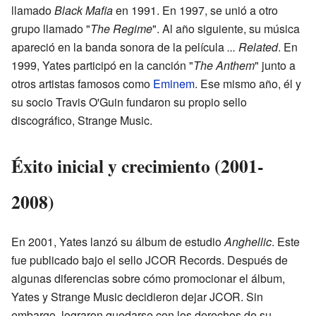
llamado
Black Mafia
en 1991. En 1997, se unió a otro
grupo llamado "
The Regime
". Al año siguiente, su música
apareció en la banda sonora de la película
... Related
. En
1999, Yates participó en la canción "
The Anthem
" junto a
otros artistas famosos como
Eminem
. Ese mismo año, él y
su socio Travis O'Guin fundaron su propio sello
discográfico, Strange Music.
Éxito inicial y crecimiento (2001-
2008)
En 2001, Yates lanzó su álbum de estudio
Anghellic
. Este
fue publicado bajo el sello JCOR Records. Después de
algunas diferencias sobre cómo promocionar el álbum,
Yates y Strange Music decidieron dejar JCOR. Sin
embargo, lograron quedarse con los derechos de su