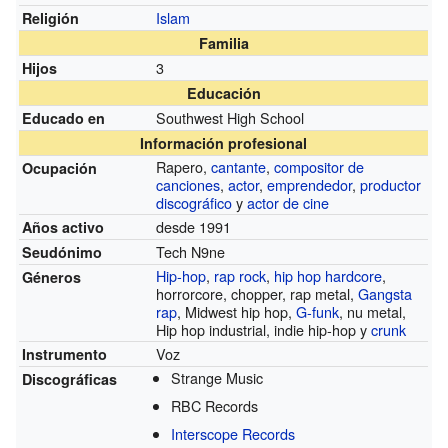
Islam
Religión
Familia
3
Hijos
Educación
Southwest High School
Educado en
Información profesional
Rapero,
cantante
,
compositor de
Ocupación
canciones
,
actor
,
emprendedor
,
productor
discográfico
y
actor de cine
desde 1991
Años activo
Tech N9ne
Seudónimo
Hip-hop
,
rap rock
,
hip hop hardcore
,
Géneros
horrorcore, chopper, rap metal,
Gangsta
rap
, Midwest hip hop,
G-funk
, nu metal,
Hip hop industrial, indie hip-hop y
crunk
Voz
Instrumento
Strange Music
Discográficas
RBC Records
Interscope Records