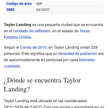
409
Código de área
2412037
GNIS
Taylor Landing
es una pequeña ciudad que se encuentra
en el
condado de Jefferson
, en el estado de
Texas
,
Estados Unidos
.
Según el
Censo de 2010
, en Taylor Landing vivían 228
personas. Esto significa que su
densidad de población
era
de aproximadamente 83 personas por cada
kilómetro
cuadrado
.
¿Dónde se encuentra Taylor
Landing?
Taylor Landing está ubicada en las coordenadas
29°51′59″N 94°7′46″O. Esto nos ayuda a encontrarla en un