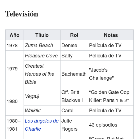
Televisión
Año
Título
Rol
Notas
1978
Zuma Beach
Denise
Película de TV
Pleasure Cove
Sally
Película de TV
Greatest
1979
"Jacob's
Heroes of the
Bachemath
Challenge"
Bible
Off. Britt
"Golden Gate Cop
Vega$
Blackwell
Killer: Parts 1 & 2"
1980
Waikiki
Carol
Película de TV
1980–
Los ángeles de
Julie
43 episodios
1981
Charlie
Rogers
"Green, But Not