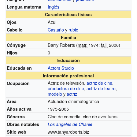
Inglés
Lengua materna
Características físicas
Azul
Ojos
Castaño
y
rubio
Cabello
Familia
Barry Roberts (
matr.
1974;
fall.
2006)
Cónyuge
0
Hijos
Educación
Actors Studio
Educada en
Información profesional
Actriz de televisión,
actriz de cine
,
Ocupación
productora de cine
,
actriz de teatro
,
modelo
y
actriz
Actuación cinematográfica
Área
1975-2005
Años activa
Cine de comedia, cine de aventuras
Géneros
Obras notables
Los ángeles de Charlie
www.tanyaroberts.biz
Sitio web