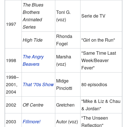
The Blues
Brothers
Toni G.
Serie de TV
Animated
(voz)
1997
Series
Rhonda
High Tide
"Girl on the Run"
Fogel
"Same Time Last
The Angry
Marsha
1998
Week/Beaver
Beavers
(voz)
Fever"
1998–
Midge
2001,
That '70s Show
80 episodios
Pinciotti
2004
"Mike & Liz & Chau
2002
Off Centre
Gretchen
& Jordan"
"The Unseen
2003
Fillmore!
Autor (voz)
Reflection"