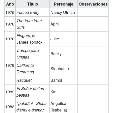
Año
Título
Personaje
Observaciones
1975
Forced Entry
Nancy Ulman
The Yum Yum
1976
April
Girls
Fingers
, de
1978
Julie
James Toback
Trampa para
Becky
turistas
1979
California
Stephanie
Dreaming
Racquet
Bambi
El Señor de las
1982
Kiri
bestias
I paladini - Storia
Angélica
1983
d'armi e d'amori
(Isabella)