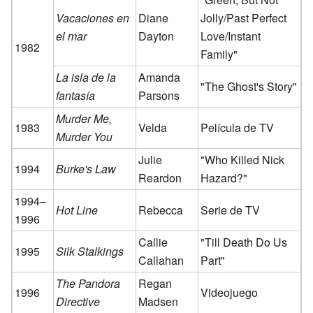
Vacaciones en
Diane
Jolly/Past Perfect
el mar
Dayton
Love/Instant
1982
Family"
La isla de la
Amanda
"The Ghost's Story"
fantasía
Parsons
Murder Me,
1983
Velda
Película de TV
Murder You
Julie
"Who Killed Nick
1994
Burke's Law
Reardon
Hazard?"
1994–
Hot Line
Rebecca
Serie de TV
1996
Callie
"Till Death Do Us
1995
Silk Stalkings
Callahan
Part"
The Pandora
Regan
1996
Videojuego
Directive
Madsen