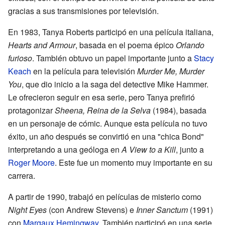
gracias a sus transmisiones por televisión.
En 1983, Tanya Roberts participó en una película italiana,
Hearts and Armour
, basada en el poema épico
Orlando
furioso
. También obtuvo un papel importante junto a
Stacy
Keach
en la película para televisión
Murder Me, Murder
You
, que dio inicio a la saga del detective Mike Hammer.
Le ofrecieron seguir en esa serie, pero Tanya prefirió
protagonizar
Sheena, Reina de la Selva
(1984), basada
en un personaje de cómic. Aunque esta película no tuvo
éxito, un año después se convirtió en una "chica Bond"
interpretando a una geóloga en
A View to a Kill
, junto a
Roger Moore
. Este fue un momento muy importante en su
carrera.
A partir de 1990, trabajó en películas de misterio como
Night Eyes
(con Andrew Stevens) e
Inner Sanctum
(1991)
con
Margaux Hemingway
. También participó en una serie