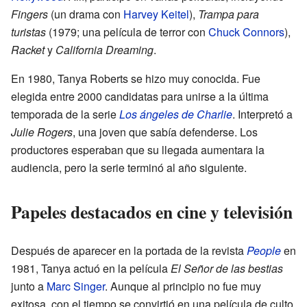
Fingers
(un drama con
Harvey Keitel
),
Trampa para
turistas
(1979; una película de terror con
Chuck Connors
),
Racket
y
California Dreaming
.
En 1980, Tanya Roberts se hizo muy conocida. Fue
elegida entre 2000 candidatas para unirse a la última
temporada de la serie
Los ángeles de Charlie
. Interpretó a
Julie Rogers
, una joven que sabía defenderse. Los
productores esperaban que su llegada aumentara la
audiencia, pero la serie terminó al año siguiente.
Papeles destacados en cine y televisión
Después de aparecer en la portada de la revista
People
en
1981, Tanya actuó en la película
El Señor de las bestias
junto a
Marc Singer
. Aunque al principio no fue muy
exitosa, con el tiempo se convirtió en una película de culto