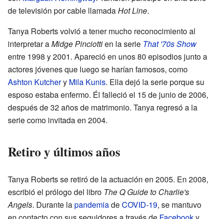
de televisión por cable llamada
Hot Line
.
Tanya Roberts volvió a tener mucho reconocimiento al
interpretar a
Midge Pinciotti
en la serie
That '70s Show
entre 1998 y 2001. Apareció en unos 80 episodios junto a
actores jóvenes que luego se harían famosos, como
Ashton Kutcher
y
Mila Kunis
. Ella dejó la serie porque su
esposo estaba enfermo. Él falleció el 15 de junio de 2006,
después de 32 años de matrimonio. Tanya regresó a la
serie como invitada en 2004.
Retiro y últimos años
Tanya Roberts se retiró de la actuación en 2005. En 2008,
escribió el prólogo del libro
The Q Guide to Charlie's
Angels
. Durante la
pandemia
de
COVID-19
, se mantuvo
en contacto con sus seguidores a través de
Facebook
y