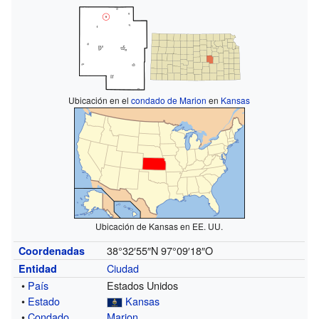
Ubicación en el
condado de Marion
en
Kansas
Ubicación de Kansas en EE. UU.
38°32′55″N
97°09′18″O
Coordenadas
Ciudad
Entidad
•
País
Estados Unidos
•
Estado
Kansas
•
Condado
Marion