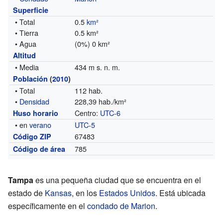
Superficie
• Total
0.5
km²
• Tierra
0.5 km²
• Agua
(0%) 0 km²
Altitud
• Media
434 m s. n. m.
Población
(
2010
)
• Total
112 hab.
•
Densidad
228,39 hab./km²
Centro:
UTC-6
Huso horario
• en
verano
UTC-5
67483
Código ZIP
785
Código de área
Tampa
es una pequeña ciudad que se encuentra en el
estado de
Kansas
, en los
Estados Unidos
. Está ubicada
específicamente en el
condado de Marion
.