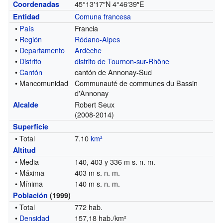
45°13′17″N
4°46′39″E
Coordenadas
Comuna francesa
Entidad
•
País
Francia
•
Región
Ródano-Alpes
•
Departamento
Ardèche
•
Distrito
distrito de Tournon-sur-Rhône
•
Cantón
cantón de Annonay-Sud
• Mancomunidad
Communauté de communes du Bassin
d'Annonay
Robert Seux
Alcalde
(2008-2014)
Superficie
• Total
7.10
km²
Altitud
• Media
140, 403 y 336 m s. n. m.
• Máxima
403 m s. n. m.
• Mínima
140 m s. n. m.
Población
(1999)
• Total
772 hab.
•
Densidad
157,18 hab./km²