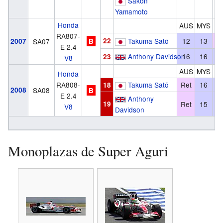
Sakon
Yamamoto
Honda
AUS
MYS
B
RA807-
22
Takuma Satō
12
13
R
2007
SA07
B
E 2.4
Anthony Davidson
16
16
1
23
V8
AUS
MYS
B
Honda
RA808-
Takuma Satō
Ret
16
1
18
2008
SA08
B
E 2.4
Anthony
19
Ret
15
1
V8
Davidson
Monoplazas de Super Aguri