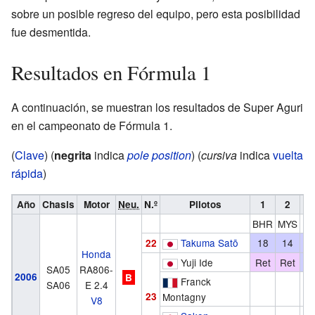
sobre un posible regreso del equipo, pero esta posibilidad
fue desmentida.
Resultados en Fórmula 1
A continuación, se muestran los resultados de Super Aguri
en el campeonato de Fórmula 1.
(
Clave
) (
negrita
indica
pole position
) (
cursiva
indica
vuelta
rápida
)
Año
Chasis
Motor
Neu.
N.º
Pilotos
1
2
BHR
MYS
A
Takuma Satō
18
14
1
22
Honda
Yuji Ide
Ret
Ret
1
SA05
RA806-
2006
B
Franck
SA06
E 2.4
23
Montagny
V8