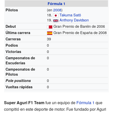
Fórmula 1
(en
2008
)
Pilotos
18.
Takuma Satō
19.
Anthony Davidson
Gran Premio de Baréin de 2006
Debut
Gran Premio de España de 2008
Última carrera
39
Carreras
0
Podios
0
Victorias
0
Campeonatos de
Escuderías
0
Campeonatos de
Pilotos
0
Pole positions
0
Vueltas rápidas
Super Aguri F1 Team
fue un equipo de
Fórmula 1
que
compitió en este deporte de motor. Fue fundado por Aguri