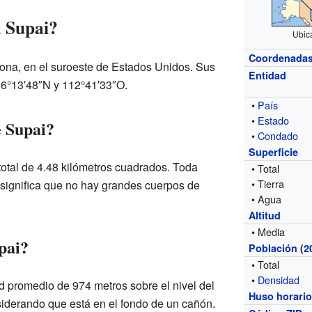
a Supai?
Ubic
Coordenada
zona, en el suroeste de Estados Unidos. Sus
Entidad
6°13′48″N y 112°41′33″O.
•
País
•
Estado
e Supai?
•
Condado
Superficie
 total de 4.48 kilómetros cuadrados. Toda
• Total
• Tierra
ue significa que no hay grandes cuerpos de
• Agua
Altitud
• Media
pai?
Población
(
2
• Total
•
Densidad
d promedio de 974 metros sobre el nivel del
Huso horari
nsiderando que está en el fondo de un cañón.