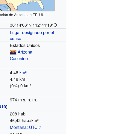
ación de Arizona en EE. UU.
36°14′06″N
112°41′19″O
s
Lugar designado por el
censo
Estados Unidos
Arizona
Coconino
4.48
km²
4.48 km²
(0%) 0 km²
974 m s. n. m.
010
)
208 hab.
46,42 hab./km²
Montaña
:
UTC-7
o