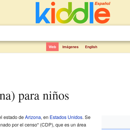
Web
Imágenes
English
ona) para niños
el estado de
Arizona
, en
Estados Unidos
. Se
gnado por el censo" (CDP), que es un área