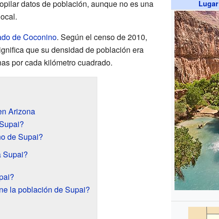
copilar datos de población, aunque no es una
Lugar
ocal.
do de Coconino
. Según el censo de 2010,
significa que su densidad de población era
s por cada kilómetro cuadrado.
en Arizona
 Supai?
ño de Supai?
á Supai?
pai?
e la población de Supai?