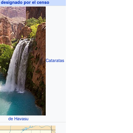
 designado por el censo
Cataratas
de Havasu