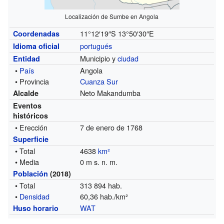
Localización de Sumbe en Angola
11°12′19″S
13°50′30″E
Coordenadas
portugués
Idioma oficial
Municipio y
ciudad
Entidad
•
País
Angola
• Provincia
Cuanza Sur
Neto Makandumba
Alcalde
Eventos
históricos
• Erección
7 de enero de 1768
Superficie
• Total
4638
km²
• Media
0 m s. n. m.
Población
(2018)
• Total
313 894 hab.
•
Densidad
60,36 hab./km²
WAT
Huso horario