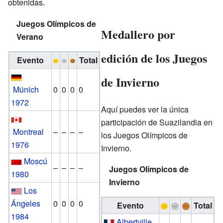
obtenidas.
Juegos Olímpicos de
Medallero por
Verano
edición de los Juegos
Evento
Total
de Invierno
Múnich
0
0
0
0
1972
Aquí puedes ver la única
participación de Suazilandia en
Montreal
–
–
–
–
los Juegos Olímpicos de
1976
Invierno.
Moscú
–
–
–
–
Juegos Olímpicos de
1980
Invierno
Los
Ángeles
0
0
0
0
Evento
Total
1984
Albertville