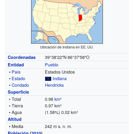
Ubicación de Indiana en EE. UU.
39°38′22″N
86°37′58″O
Coordenadas
Pueblo
Entidad
•
País
Estados Unidos
•
Estado
Indiana
•
Condado
Hendricks
Superficie
• Total
0.98
km²
• Tierra
0.97 km²
• Agua
(1.58%) 0.02 km²
Altitud
• Media
242 m s. n. m.
Población
(
2010
)