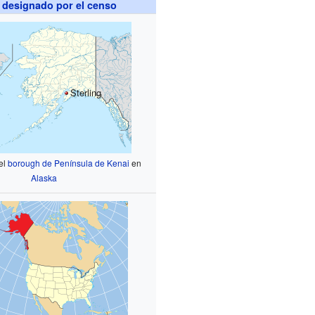
 designado por el censo
Sterling
el
borough de Península de Kenai
en
Alaska