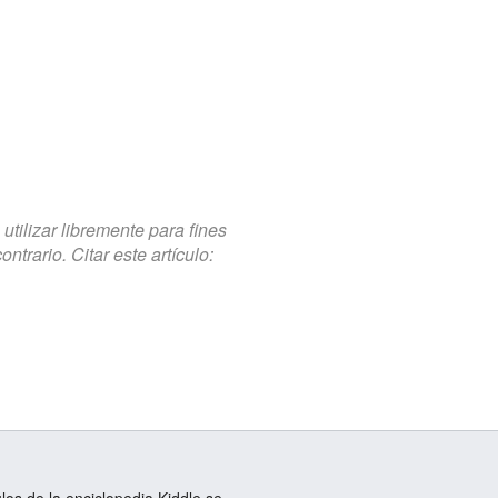
tilizar libremente para fines
trario. Citar este artículo:
ulos de la enciclopedia Kiddle se