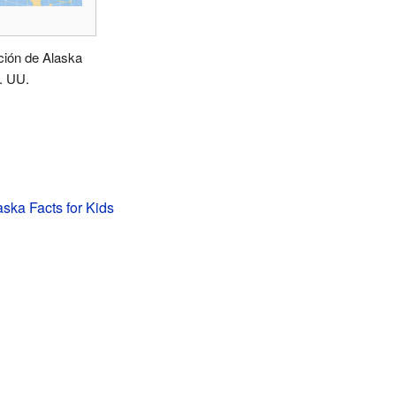
ción de Alaska
. UU.
aska Facts for Kids