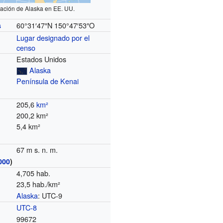
ación de Alaska en EE. UU.
60°31′47″N
150°47′53″O
s
Lugar designado por el
censo
Estados Unidos
Alaska
Península de Kenai
205,6
km²
200,2 km²
5,4 km²
67 m s. n. m.
000
)
4,705 hab.
23,5 hab./km²
Alaska
: UTC-9
o
UTC-8
99672