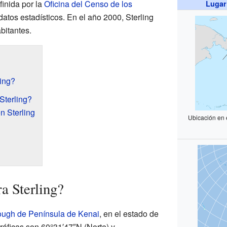
finida por la
Oficina del Censo de los
Lugar
datos estadísticos. En el año 2000, Sterling
bitantes.
ing?
Sterling?
n Sterling
Ubicación en 
a Sterling?
ough de Península de Kenai
, en el estado de
áficas son 60°31′47″N (Norte) y