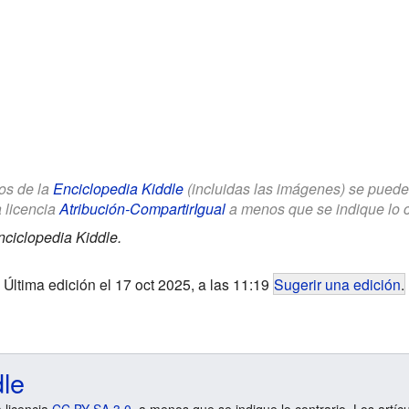
los de la
Enciclopedia Kiddle
(incluidas las imágenes) se puede u
a licencia
Atribución-CompartirIgual
a menos que se indique lo con
nciclopedia Kiddle.
Última edición el 17 oct 2025, a las 11:19
Sugerir una edición
.
dle
a licencia
CC BY-SA 3.0
, a menos que se indique lo contrario. Los artíc