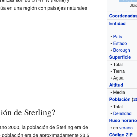
Ubic
túa en una región con paisajes naturales
Coordenada
Entidad
•
País
•
Estado
•
Borough
Superficie
• Total
• Tierra
• Agua
Altitud
• Media
Población
(
2
• Total
ión de Sterling?
•
Densidad
Huso horari
año 2000, la población de Sterling era de
• en
verano
e población era de aproximadamente 23,5
Código ZIP