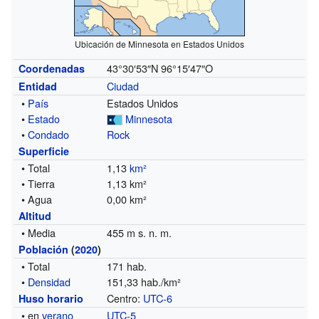
Ubicación de Minnesota en Estados Unidos
43°30′53″N
96°15′47″O
Coordenadas
Ciudad
Entidad
•
País
Estados Unidos
•
Estado
Minnesota
•
Condado
Rock
Superficie
• Total
1,13
km²
• Tierra
1,13 km²
• Agua
0,00 km²
Altitud
• Media
455 m s. n. m.
Población
(
2020
)
• Total
171 hab.
•
Densidad
151,33 hab./km²
Centro:
UTC-6
Huso horario
• en
verano
UTC-5