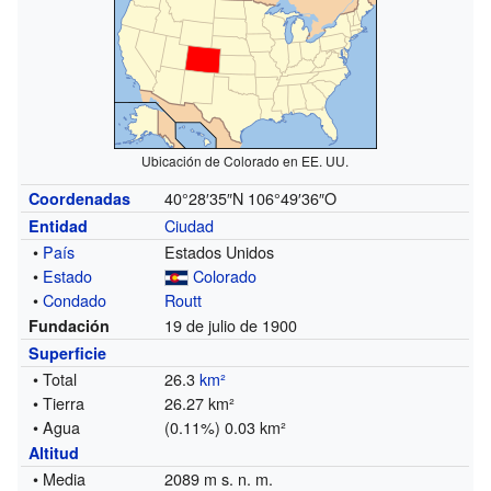
Ubicación de Colorado en EE. UU.
40°28′35″N
106°49′36″O
Coordenadas
Ciudad
Entidad
•
País
Estados Unidos
•
Estado
Colorado
•
Condado
Routt
19 de julio de 1900
Fundación
Superficie
• Total
26.3
km²
• Tierra
26.27 km²
• Agua
(0.11%) 0.03 km²
Altitud
• Media
2089 m s. n. m.