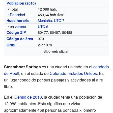
Población
(
2010
)
• Total
12 088 hab.
•
Densidad
459,64 hab./km²
Montaña
:
UTC-7
Huso horario
• en
verano
UTC-6
80477, 80487, 80488
Código ZIP
970
Código de área
2411976
GNIS
Sitio web oficial
Steamboat Springs
es una ciudad ubicada en el
condado
de Routt
, en el estado de
Colorado
,
Estados Unidos
. Es
un lugar conocido por sus paisajes y actividades al aire
libre.
En el
Censo de 2010
, la ciudad tenía una población de
12,088 habitantes. Esto significa que vivían
aproximadamente 459 personas por cada kilómetro