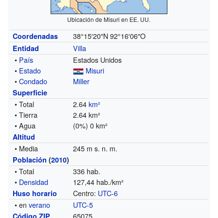
Ubicación de Misuri en EE. UU.
38°15′20″N
92°16′06″O
Coordenadas
Villa
Entidad
•
País
Estados Unidos
•
Estado
Misuri
•
Condado
Miller
Superficie
• Total
2.64
km²
• Tierra
2.64 km²
• Agua
(0%) 0 km²
Altitud
• Media
245 m s. n. m.
Población
(
2010
)
• Total
336 hab.
•
Densidad
127,44 hab./km²
Centro:
UTC-6
Huso horario
• en
verano
UTC-5
65075
Código ZIP