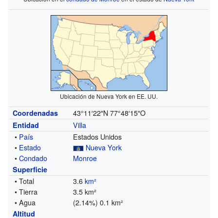
Ubicación de Nueva York en EE. UU.
43°11′22″N
77°48′15″O
Coordenadas
Villa
Entidad
•
País
Estados Unidos
•
Estado
Nueva York
•
Condado
Monroe
Superficie
• Total
3.6
km²
• Tierra
3.5 km²
• Agua
(2.14%) 0.1 km²
Altitud