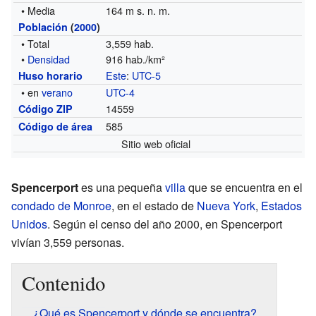
• Media
164 m s. n. m.
Población
(
2000
)
• Total
3,559 hab.
•
Densidad
916 hab./km²
Este
:
UTC-5
Huso horario
• en
verano
UTC-4
14559
Código ZIP
585
Código de área
Sitio web oficial
Spencerport
es una pequeña
villa
que se encuentra en el
condado de Monroe
, en el estado de
Nueva York
,
Estados
Unidos
. Según el censo del año 2000, en Spencerport
vivían 3,559 personas.
Contenido
¿Qué es Spencerport y dónde se encuentra?