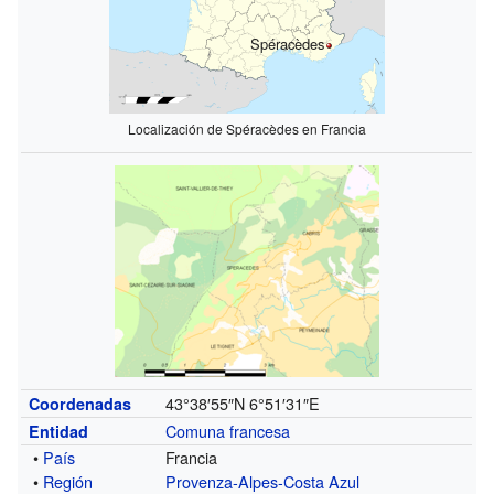
Spéracèdes
Localización de Spéracèdes en Francia
43°38′55″N
6°51′31″E
Coordenadas
Comuna francesa
Entidad
•
País
Francia
•
Región
Provenza-Alpes-Costa Azul