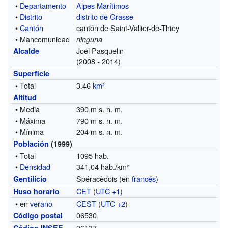
•
Departamento
Alpes Marítimos
•
Distrito
distrito de Grasse
•
Cantón
cantón de Saint-Vallier-de-Thiey
• Mancomunidad
ninguna
Joël Pasquelin
Alcalde
(2008 - 2014)
Superficie
• Total
3.46
km²
Altitud
• Media
390 m s. n. m.
• Máxima
790 m s. n. m.
• Mínima
204 m s. n. m.
Población
(1999)
• Total
1095 hab.
•
Densidad
341,04 hab./km²
Spéracèdois (en
francés
)
Gentilicio
CET
(
UTC +1
)
Huso horario
• en
verano
CEST
(
UTC +2
)
06530
Código postal
06137
Código INSEE