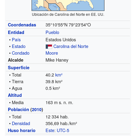
Ubicación de Carolina del Norte en EE. UU.
35°10′55″N
79°23′54″O
Coordenadas
Pueblo
Entidad
•
País
Estados Unidos
•
Estado
Carolina del Norte
•
Condado
Moore
Mike Haney
Alcalde
Superficie
• Total
40.2
km²
• Tierra
39.8 km²
• Agua
0.5 km²
Altitud
• Media
163 m s. n. m.
Población
(
2010
)
• Total
12 334 hab.
•
Densidad
356,69 hab./km²
Este
:
UTC-5
Huso horario