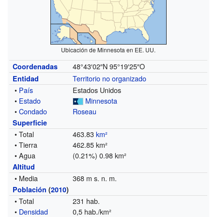
Ubicación de Minnesota en EE. UU.
48°43′02″N
95°19′25″O
Coordenadas
Territorio no organizado
Entidad
•
País
Estados Unidos
•
Estado
Minnesota
•
Condado
Roseau
Superficie
• Total
463.83
km²
• Tierra
462.85 km²
• Agua
(0.21%) 0.98 km²
Altitud
• Media
368 m s. n. m.
Población
(
2010
)
• Total
231 hab.
•
Densidad
0,5 hab./km²