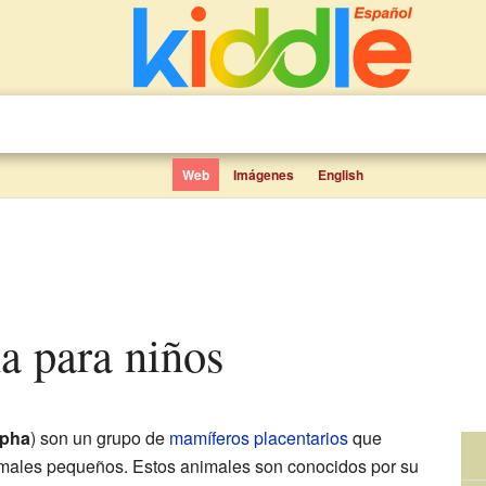
Web
Imágenes
English
a para niños
rpha
) son un grupo de
mamíferos
placentarios
que
nimales pequeños. Estos animales son conocidos por su