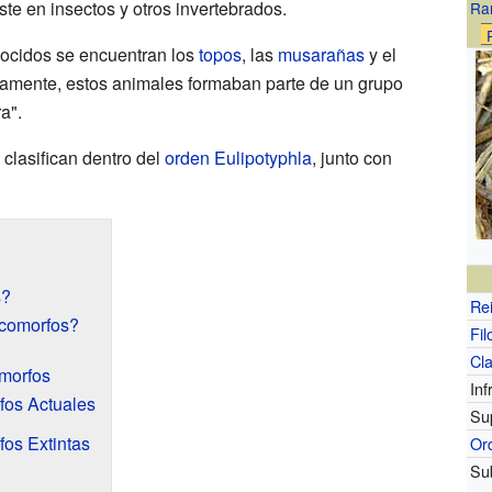
ste en insectos y otros invertebrados.
Ra
nocidos se encuentran los
topos
, las
musarañas
y el
uamente, estos animales formaban parte de un grupo
a".
 clasifican dentro del
orden
Eulipotyphla
, junto con
.
s?
Re
icomorfos?
Fil
Cl
omorfos
Inf
fos Actuales
Su
fos Extintas
Or
Su