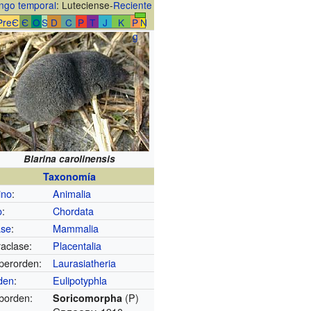
ngo temporal
: Luteciense-
Reciente
PreЄ
Є
O
S
D
C
P
T
J
K
P
N
g
Blarina carolinensis
Taxonomía
ino
:
Animalia
o
:
Chordata
ase
:
Mammalia
raclase:
Placentalia
perorden:
Laurasiatheria
den
:
Eulipotyphla
borden:
(P)
Soricomorpha