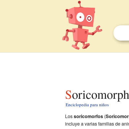
Soricomorph
Enciclopedia para niños
Los
soricomorfos
(
Soricomo
incluye a varias familias de a