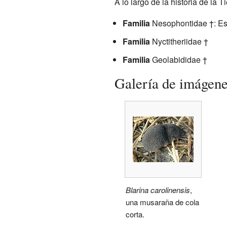
A lo largo de la historia de la 
Familia
Nesophontidae †: Est
Familia
Nyctitheriidae †
Familia
Geolabididae †
Galería de imágen
Blarina carolinensis
,
una musaraña de cola
corta.