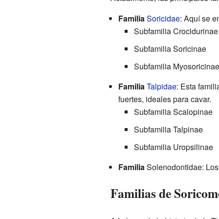
Familia
Soricidae
: Aquí se e
Subfamilia Crocidurinae
Subfamilia Soricinae
Subfamilia Myosoricina
Familia
Talpidae
: Esta famili
fuertes, ideales para cavar.
Subfamilia Scalopinae
Subfamilia Talpinae
Subfamilia Uropsilinae
Familia
Solenodontidae: Lo
Familias de Soricom