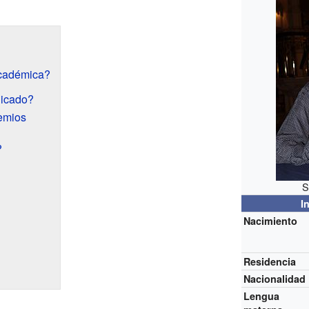
académica?
licado?
emios
?
S
I
Nacimiento
Residencia
Nacionalidad
Lengua