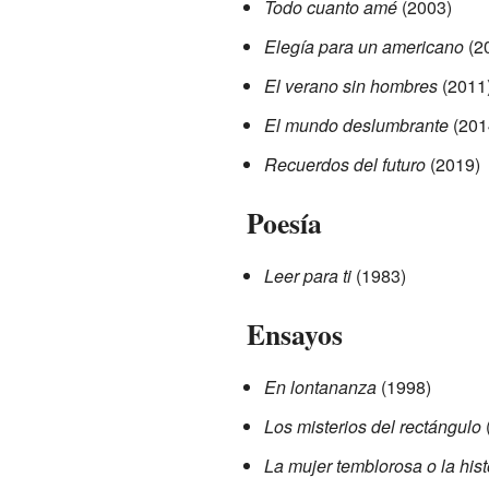
Todo cuanto amé
(2003)
Elegía para un americano
(2
El verano sin hombres
(2011
El mundo deslumbrante
(201
Recuerdos del futuro
(2019)
Poesía
Leer para ti
(1983)
Ensayos
En lontananza
(1998)
Los misterios del rectángulo
La mujer temblorosa o la hist