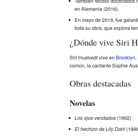
También recibió doctorados
en Alemania (2016).
En mayo de 2019, fue galardo
toda su obra, que explora tem
¿Dónde vive Siri H
Siri Hustvedt vive en
Brooklyn
,
común, la cantante Sophie Aust
Obras destacadas
Novelas
Los ojos vendados
(1992)
El hechizo de Lily Dahl
(1996