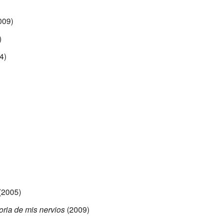
009)
)
4)
(2005)
oria de mis nervios
(2009)