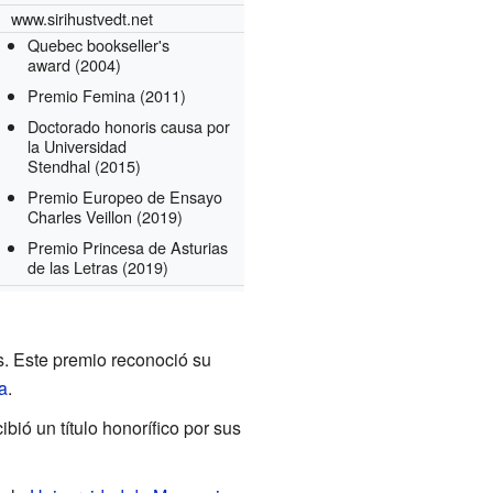
www.sirihustvedt.net
Quebec bookseller's
award
(2004)
Premio Femina
(2011)
Doctorado honoris causa por
la Universidad
Stendhal
(2015)
Premio Europeo de Ensayo
Charles Veillon
(2019)
Premio Princesa de Asturias
de las Letras
(2019)
. Este premio reconoció su
a
.
cibió un título honorífico por sus