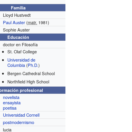
Familia
Lloyd Hustvedt
Paul Auster
(
matr.
1981)
Sophie Auster
Educación
doctor en Filosofía
St. Olaf College
Universidad de
Columbia
(
Ph.D.
)
Bergen Cathedral School
Northfield High School
formación profesional
novelista
ensayista
poetisa
Universidad Cornell
postmodernismo
lucia