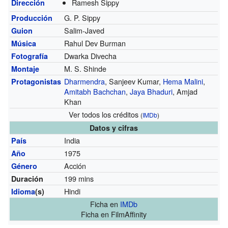
Ramesh Sippy
Dirección
G. P. Sippy
Producción
Salim-Javed
Guion
Rahul Dev Burman
Música
Dwarka Divecha
Fotografía
M. S. Shinde
Montaje
Dharmendra
, Sanjeev Kumar,
Hema Malini
,
Protagonistas
Amitabh Bachchan
,
Jaya Bhaduri
, Amjad
Khan
Ver todos los créditos
(
IMDb
)
Datos y cifras
India
País
1975
Año
Acción
Género
199 mins
Duración
Hindi
Idioma
(s)
Ficha
en
IMDb
Ficha
en FilmAffinity