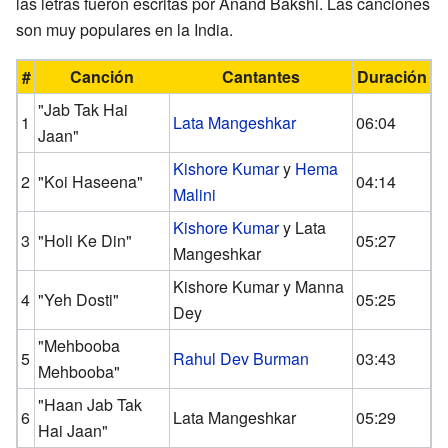
las letras fueron escritas por Anand Bakshi. Las canciones
son muy populares en la India.
#
Canción
Cantantes
Duración
"Jab Tak Hai
1
Lata Mangeshkar
06:04
Jaan"
Kishore Kumar
y
Hema
2
"Koi Haseena"
04:14
Malini
Kishore Kumar
y Lata
3
"Holi Ke Din"
05:27
Mangeshkar
Kishore Kumar y Manna
4
"Yeh Dosti"
05:25
Dey
"Mehbooba
5
Rahul Dev Burman
03:43
Mehbooba"
"Haan Jab Tak
6
Lata Mangeshkar
05:29
Hai Jaan"