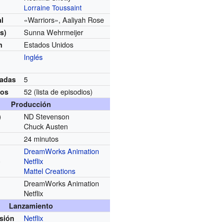
Lorraine Toussaint
«Warriors», Aaliyah Rose
l
Sunna Wehrmeijer
s)
Estados Unidos
n
Inglés
5
adas
52
(lista de episodios)
ios
Producción
ND Stevenson
)
Chuck Austen
24 minutos
DreamWorks Animation
Netflix
)
Mattel Creations
DreamWorks Animation
Netflix
Lanzamiento
Netflix
usión