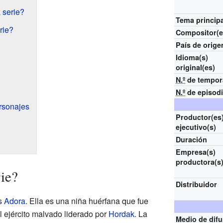
 serie?
Tema principa
rie?
Compositor(e
País de orige
Idioma(s)
original(es)
N.º
de tempor
N.º
de episod
rsonajes
Productor(es
ejecutivo(s)
Duración
Empresa(s)
productora(s
rie?
Distribuidor
es
Adora
. Ella es una niña huérfana que fue
el ejército malvado liderado por
Hordak
. La
Medio de dif