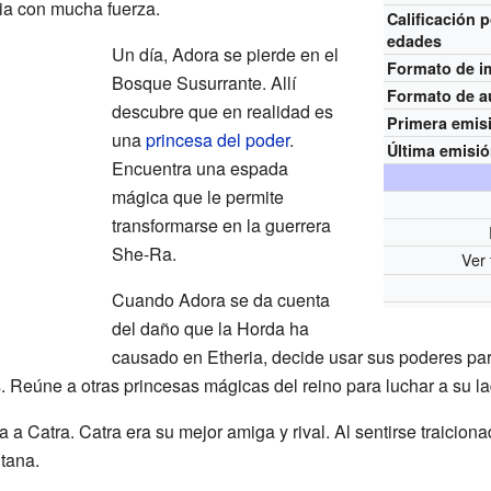
ria con mucha fuerza.
Calificación 
edades
Un día, Adora se pierde en el
Formato de 
Bosque Susurrante. Allí
Formato de a
descubre que en realidad es
Primera emis
una
princesa del poder
.
Última emisi
Encuentra una espada
mágica que le permite
transformarse en la guerrera
She-Ra.
Ver 
Cuando Adora se da cuenta
del daño que la Horda ha
causado en Etheria, decide usar sus poderes para
s. Reúne a otras princesas mágicas del reino para luchar a su la
a a Catra. Catra era su mejor amiga y rival. Al sentirse traicion
tana.