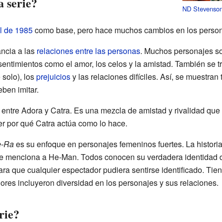
a serie?
ND Stevenso
al de 1985
como base, pero hace muchos cambios en los personaj
ncia a las
relaciones entre las personas
. Muchos personajes s
 sentimientos como el amor, los celos y la amistad. También se
 solo), los
prejuicios
y las relaciones difíciles. Así, se muestra
ben imitar.
entre Adora y Catra. Es una mezcla de amistad y rivalidad que 
er por qué Catra actúa como lo hace.
e-Ra
es su enfoque en personajes femeninos fuertes. La historia
se menciona a He-Man. Todos conocen su verdadera identidad de
ra que cualquier espectador pudiera sentirse identificado. Tien
ores incluyeron diversidad en los personajes y sus relaciones.
rie?