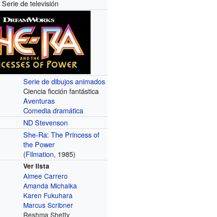
Serie de televisión
Serie de dibujos animados
Ciencia ficción fantástica
Aventuras
Comedia dramática
ND Stevenson
She-Ra: The Princess of
the Power
(
Filmation
, 1985)
Ver lista
Aimee Carrero
Amanda Michalka
Karen Fukuhara
Marcus Scribner
Reshma Shetty