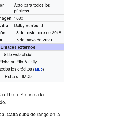
Apto para todos los
por
públicos
1080i
imagen
Dolby Surround
udio
13 de noviembre de 2018
ión
15 de mayo de 2020
ón
Enlaces externos
Sitio web oficial
Ficha
en FilmAffinity
todos los créditos
(
IMDb
)
Ficha
en IMDb
 el bien. Se une a la
do.
ada, Catra sube de rango en la