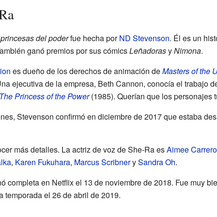
-Ra
 princesas del poder
fue hecha por
ND Stevenson
. Él es un his
También ganó premios por sus cómics
Leñadoras
y
Nimona
.
ion
es dueño de los derechos de animación de
Masters of the 
 Una ejecutiva de la empresa, Beth Cannon, conocía el trabajo 
The Princess of the Power
(1985). Querían que los personajes 
nes, Stevenson confirmó en diciembre de 2017 que estaba desa
ocer más detalles. La actriz de voz de She-Ra es
Aimee Carrero
lka
,
Karen Fukuhara
,
Marcus Scribner
y
Sandra Oh
.
ó completa en Netflix el 13 de noviembre de 2018. Fue muy bien
 temporada el 26 de abril de 2019.