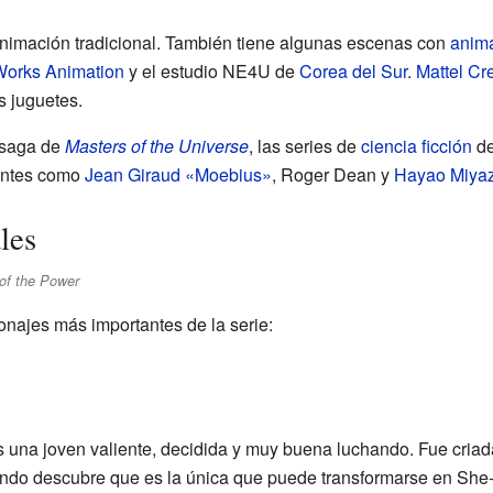
animación tradicional. También tiene algunas escenas con
anima
orks Animation
y el estudio NE4U de
Corea del Sur
.
Mattel Cr
s juguetes.
 saga de
Masters of the Universe
, las series de
ciencia ficción
de
jantes como
Jean Giraud «Moebius»
, Roger Dean y
Hayao Miyaz
les
of the Power
onajes más importantes de la serie:
Es una joven valiente, decidida y muy buena luchando. Fue criad
uando descubre que es la única que puede transformarse en She-