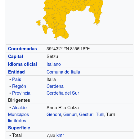
39°43′21″N
8°56′18″E
Coordenadas
Setzu
Capital
Italiano
Idioma oficial
Comuna de Italia
Entidad
•
País
Italia
•
Región
Cerdeña
•
Provincia
Cerdeña del Sur
Dirigentes
•
Alcalde
Anna Rita Cotza
Municipios
Genoni
,
Genuri
,
Gesturi
,
Tuili
, Turri
limítrofes
Superficie
• Total
7,82
km²