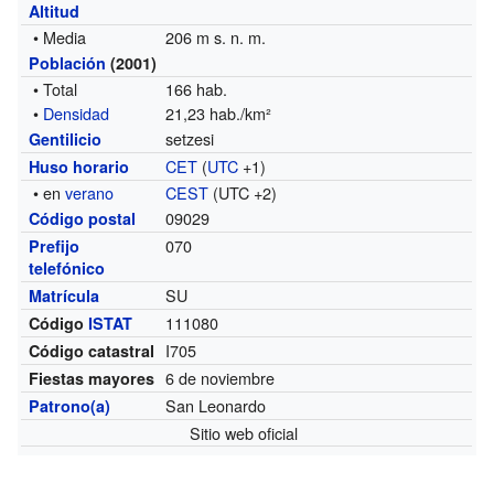
Altitud
• Media
206 m s. n. m.
Población
(2001)
• Total
166 hab.
•
Densidad
21,23 hab./km²
setzesi
Gentilicio
CET
(
UTC
+1)
Huso horario
• en
verano
CEST
(UTC +2)
09029
Código postal
070
Prefijo
telefónico
SU
Matrícula
111080
Código
ISTAT
I705
Código catastral
6 de noviembre
Fiestas mayores
San Leonardo
Patrono(a)
Sitio web oficial