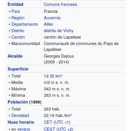
Comuna francesa
Entidad
•
País
Francia
•
Región
Auvernia
•
Departamento
Allier
•
Distrito
distrito de Vichy
•
Cantón
cantón de Lapalisse
• Mancomunidad
Communauté de communes du Pays de
Lapalisse
Georges Dajoux
Alcalde
(2008 - 2014)
Superficie
• Total
12.32
km²
• Media
n/d m s. n. m.
• Máxima
342 m s. n. m.
• Mínima
263 m s. n. m.
Población
(1999)
• Total
263 hab.
•
Densidad
22,16 hab./km²
CET
(
UTC +1
)
Huso horario
• en
verano
CEST
(
UTC +2
)