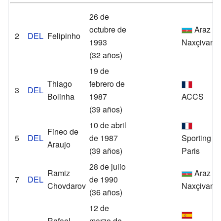
26 de
octubre de
Araz
2
DEL
Felipinho
1993
Naxçivan
(32 años)
19 de
Thiago
febrero de
3
DEL
Bolinha
1987
ACCS
(39 años)
10 de abril
Fineo de
5
DEL
de 1987
Sporting
Araujo
(39 años)
Paris
28 de julio
Ramiz
Araz
7
DEL
de 1990
Chovdarov
Naxçivan
(36 años)
12 de
Rafael
marzo de