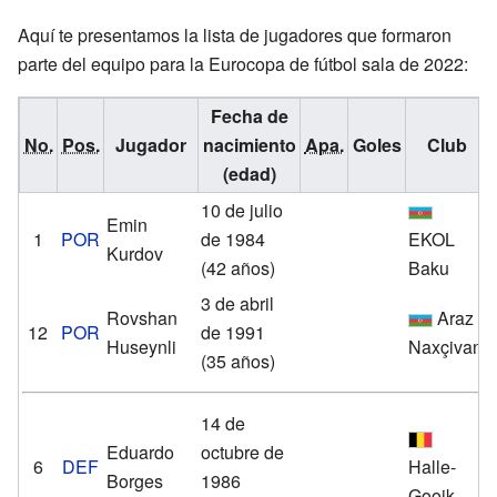
Aquí te presentamos la lista de jugadores que formaron
parte del equipo para la Eurocopa de fútbol sala de 2022:
Fecha de
No.
Pos.
Jugador
nacimiento
Apa.
Goles
Club
(edad)
10 de julio
Emin
1
POR
de 1984
EKOL
Kurdov
(42 años)
Baku
3 de abril
Rovshan
Araz
12
POR
de 1991
Huseynli
Naxçivan
(35 años)
14 de
Eduardo
octubre de
6
DEF
Halle-
Borges
1986
Gooik