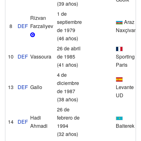
(39 años)
1 de
Rizvan
septiembre
Araz
8
DEF
Farzaliyev
de 1979
Naxçivan
(46 años)
26 de abril
10
DEF
Vassoura
de 1985
Sporting
(41 años)
Paris
4 de
diciembre
13
DEF
Gallo
Levante
de 1987
UD
(38 años)
26 de
Hadi
febrero de
14
DEF
Ahmadi
1994
Baiterek
(32 años)