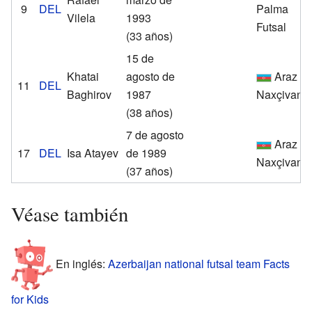
9
DEL
Palma
Vilela
1993
Futsal
(33 años)
15 de
Khatai
agosto de
Araz
11
DEL
Baghirov
1987
Naxçivan
(38 años)
7 de agosto
Araz
17
DEL
Isa Atayev
de 1989
Naxçivan
(37 años)
Véase también
En inglés:
Azerbaijan national futsal team Facts
for Kids