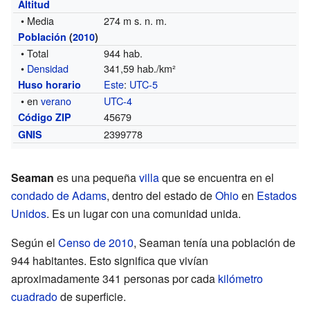
Altitud
• Media
274 m s. n. m.
Población
(
2010
)
• Total
944 hab.
•
Densidad
341,59 hab./km²
Este
:
UTC-5
Huso horario
• en
verano
UTC-4
45679
Código ZIP
2399778
GNIS
Seaman
es una pequeña
villa
que se encuentra en el
condado de Adams
, dentro del estado de
Ohio
en
Estados
Unidos
. Es un lugar con una comunidad unida.
Según el
Censo de 2010
, Seaman tenía una población de
944 habitantes. Esto significa que vivían
aproximadamente 341 personas por cada
kilómetro
cuadrado
de superficie.