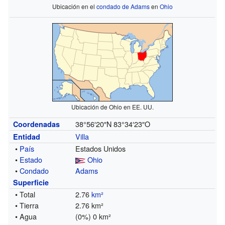
Ubicación en el
condado de Adams
en
Ohio
Ubicación de Ohio en EE. UU.
38°56′20″N
83°34′23″O
Coordenadas
Villa
Entidad
•
País
Estados Unidos
•
Estado
Ohio
•
Condado
Adams
Superficie
• Total
2.76
km²
• Tierra
2.76 km²
• Agua
(0%) 0 km²