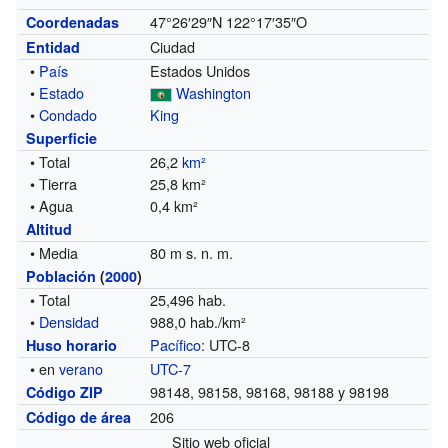
47°26′29″N
122°17′35″O
Coordenadas
Ciudad
Entidad
•
País
Estados Unidos
•
Estado
Washington
•
Condado
King
Superficie
• Total
26,2
km²
• Tierra
25,8 km²
• Agua
0,4 km²
Altitud
• Media
80 m s. n. m.
Población
(
2000
)
• Total
25,496 hab.
•
Densidad
988,0 hab./km²
Pacífico
: UTC-8
Huso horario
• en
verano
UTC-7
98148, 98158, 98168, 98188 y 98198
Código ZIP
206
Código de área
Sitio web oficial