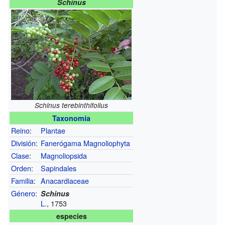
Schinus
Schinus terebinthifolius
Taxonomía
Reino
:
Plantae
División
:
Fanerógama
Magnoliophyta
Clase
:
Magnoliopsida
Orden
:
Sapindales
Familia
:
Anacardiaceae
Género
:
Schinus
L.
, 1753
especies