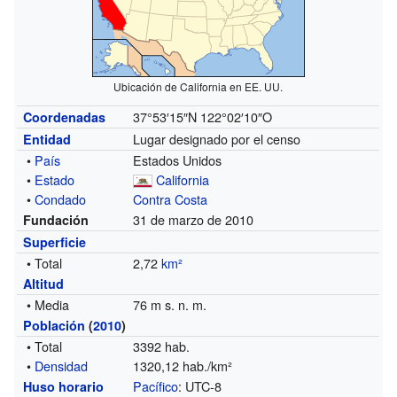
Ubicación de California en EE. UU.
37°53′15″N
122°02′10″O
Coordenadas
Lugar designado por el censo
Entidad
•
País
Estados Unidos
•
Estado
California
•
Condado
Contra Costa
31 de marzo de 2010
Fundación
Superficie
• Total
2,72
km²
Altitud
• Media
76 m s. n. m.
Población
(
2010
)
• Total
3392 hab.
•
Densidad
1320,12 hab./km²
Pacífico
: UTC-8
Huso horario