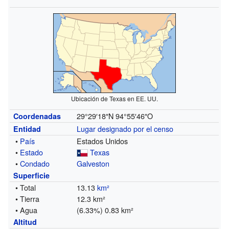
Ubicación de Texas en EE. UU.
29°29′18″N
94°55′46″O
Coordenadas
Lugar designado por el censo
Entidad
•
País
Estados Unidos
•
Estado
Texas
•
Condado
Galveston
Superficie
• Total
13.13
km²
• Tierra
12.3 km²
• Agua
(6.33%) 0.83 km²
Altitud