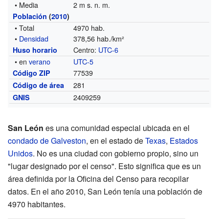
• Media
2 m s. n. m.
Población
(
2010
)
• Total
4970 hab.
•
Densidad
378,56 hab./km²
Centro:
UTC-6
Huso horario
• en
verano
UTC-5
77539
Código ZIP
281
Código de área
2409259
GNIS
San León
es una comunidad especial ubicada en el
condado de Galveston
, en el estado de
Texas
,
Estados
Unidos
. No es una ciudad con gobierno propio, sino un
"lugar designado por el censo". Esto significa que es un
área definida por la Oficina del Censo para recopilar
datos. En el año 2010, San León tenía una población de
4970 habitantes.