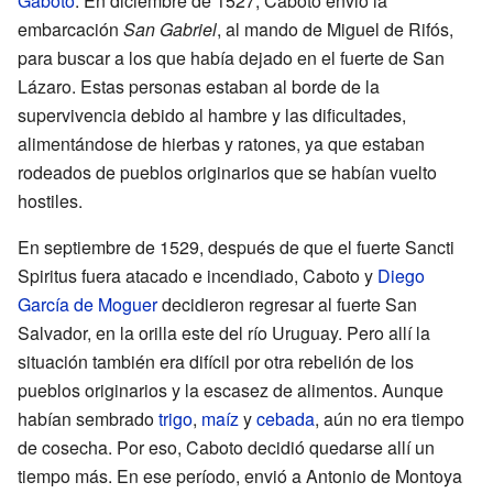
Gaboto
. En diciembre de 1527, Caboto envió la
embarcación
San Gabriel
, al mando de Miguel de Rifós,
para buscar a los que había dejado en el fuerte de San
Lázaro. Estas personas estaban al borde de la
supervivencia debido al hambre y las dificultades,
alimentándose de hierbas y ratones, ya que estaban
rodeados de pueblos originarios que se habían vuelto
hostiles.
En septiembre de 1529, después de que el fuerte Sancti
Spiritus fuera atacado e incendiado, Caboto y
Diego
García de Moguer
decidieron regresar al fuerte San
Salvador, en la orilla este del río Uruguay. Pero allí la
situación también era difícil por otra rebelión de los
pueblos originarios y la escasez de alimentos. Aunque
habían sembrado
trigo
,
maíz
y
cebada
, aún no era tiempo
de cosecha. Por eso, Caboto decidió quedarse allí un
tiempo más. En ese período, envió a Antonio de Montoya