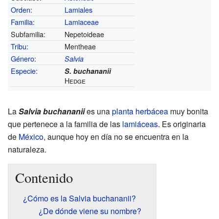
Orden
:
Lamiales
Familia
:
Lamiaceae
Subfamilia:
Nepetoideae
Tribu
:
Mentheae
Género
:
Salvia
Especie
:
S. buchananii
Hedge
La
Salvia buchananii
es una
planta herbácea
muy bonita
que pertenece a la familia de las
lamiáceas
. Es originaria
de
México
, aunque hoy en día no se encuentra en la
naturaleza.
Contenido
¿Cómo es la Salvia buchananii?
¿De dónde viene su nombre?