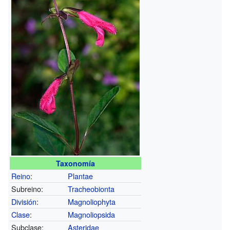
Taxonomía
Reino
:
Plantae
Subreino:
Tracheobionta
División
:
Magnoliophyta
Clase
:
Magnoliopsida
Subclase:
Asteridae