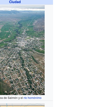
Ciudad
rea de Salmón y el
río homónimo