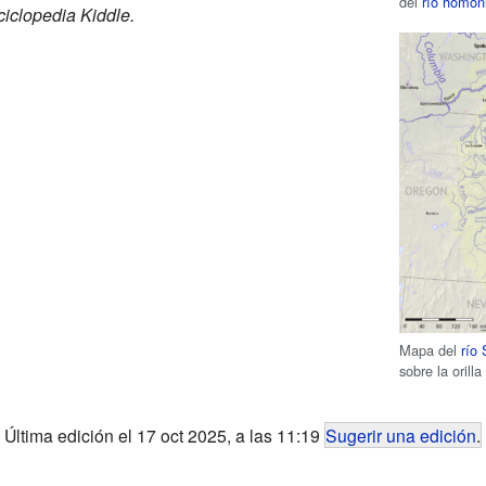
del
río homó
iclopedia Kiddle.
Mapa del
río
sobre la orill
Última edición el 17 oct 2025, a las 11:19
Sugerir una edición
.