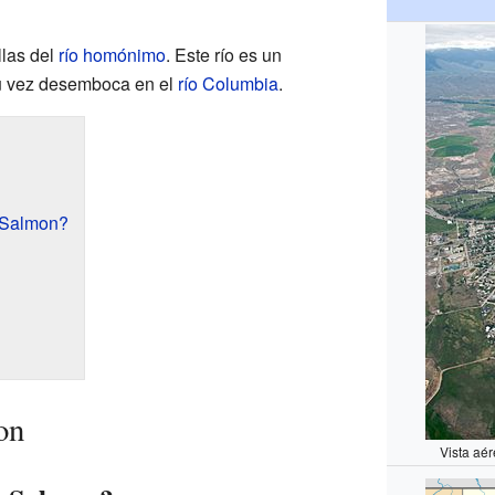
llas del
río homónimo
. Este río es un
su vez desemboca en el
río Columbia
.
 Salmon?
on
Vista aé