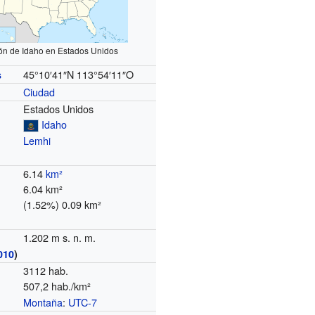
ón de Idaho en Estados Unidos
45°10′41″N
113°54′11″O
s
Ciudad
Estados Unidos
Idaho
Lemhi
6.14
km²
6.04 km²
(1.52%) 0.09 km²
1.202 m s. n. m.
010
)
3112 hab.
507,2 hab./km²
Montaña
:
UTC-7
o