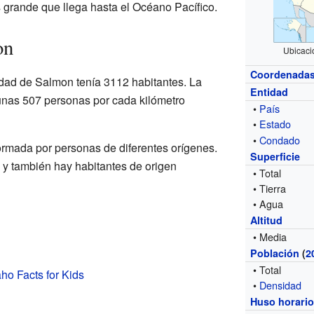
s grande que llega hasta el Océano Pacífico.
on
Ubicaci
Coordenada
iudad de Salmon tenía 3112 habitantes. La
Entidad
unas 507 personas por cada kilómetro
•
País
•
Estado
•
Condado
rmada por personas de diferentes orígenes.
Superficie
 y también hay habitantes de origen
• Total
• Tierra
• Agua
Altitud
• Media
Población
(
2
• Total
ho Facts for Kids
•
Densidad
Huso horari