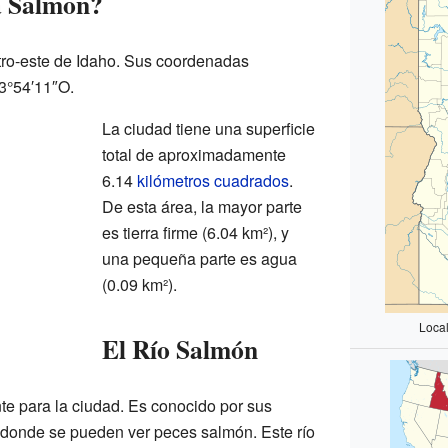
a Salmon?
tro-este de Idaho. Sus coordenadas
3°54′11″O.
La ciudad tiene una superficie
total de aproximadamente
6.14
kilómetros cuadrados
.
De esta área, la mayor parte
es tierra firme (6.04 km²), y
una pequeña parte es agua
(0.09 km²).
Loca
El Río Salmón
e para la ciudad. Es conocido por sus
r donde se pueden ver peces salmón. Este río