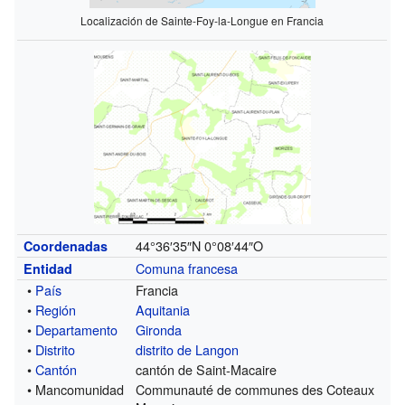
Localización de Sainte-Foy-la-Longue en Francia
44°36′35″N
0°08′44″O
Coordenadas
Comuna francesa
Entidad
•
País
Francia
•
Región
Aquitania
•
Departamento
Gironda
•
Distrito
distrito de Langon
•
Cantón
cantón de Saint-Macaire
• Mancomunidad
Communauté de communes des Coteaux