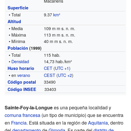
Macariens
Superficie
• Total
9.37
km²
Altitud
• Media
109 m m s. n. m.
• Máxima
113 m m s. n. m.
• Mínima
40 m m s. n. m.
Población
(1999)
• Total
115 hab.
•
Densidad
14,73 hab./km²
CET
(
UTC +1
)
Huso horario
• en
verano
CEST
(
UTC +2
)
33490
Código postal
33403
Código INSEE
Sainte-Foy-la-Longue
es una pequeña localidad y
comuna francesa
(un tipo de municipio) que se encuentra
en
Francia
. Está situada en la región de
Aquitania
, dentro
del
departamento
de
Gironda
. Es parte del
distrito de