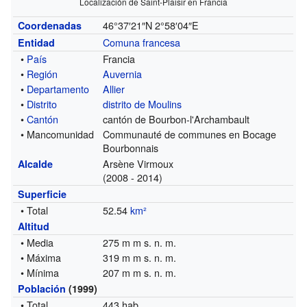
Localización de Saint-Plaisir en Francia
46°37′21″N
2°58′04″E
Coordenadas
Comuna francesa
Entidad
•
País
Francia
•
Región
Auvernia
•
Departamento
Allier
•
Distrito
distrito de Moulins
•
Cantón
cantón de Bourbon-l'Archambault
• Mancomunidad
Communauté de communes en Bocage
Bourbonnais
Arsène Virmoux
Alcalde
(2008 - 2014)
Superficie
• Total
52.54
km²
Altitud
• Media
275 m m s. n. m.
• Máxima
319 m m s. n. m.
• Mínima
207 m m s. n. m.
Población
(1999)
• Total
443 hab.