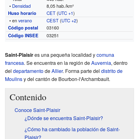
•
Densidad
8,05 hab./km²
CET
(
UTC +1
)
Huso horario
• en
verano
CEST
(
UTC +2
)
03160
Código postal
03251
Código INSEE
Saint-Plaisir
es una pequeña localidad y
comuna
francesa
. Se encuentra en la región de
Auvernia
, dentro
del
departamento
de
Allier
. Forma parte del
distrito de
Moulins
y del cantón de Bourbon-l'Archambault.
Contenido
Conoce Saint-Plaisir
¿Dónde se encuentra Saint-Plaisir?
¿Cómo ha cambiado la población de Saint-
Plaisir?