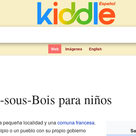
Web
Imágenes
English
l-sous-Bois para niños
a pequeña localidad y una
comuna francesa
.
io o un pueblo con su propio gobierno
Sa