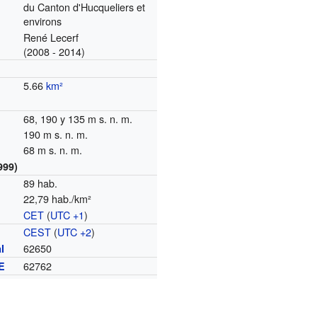
du Canton d'Hucqueliers et
environs
René Lecerf
(2008 - 2014)
5.66
km²
68, 190 y 135 m s. n. m.
190 m s. n. m.
68 m s. n. m.
999)
89 hab.
22,79 hab./km²
CET
(
UTC +1
)
o
CEST
(
UTC +2
)
62650
l
62762
E