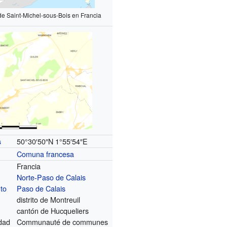
de Saint-Michel-sous-Bois en Francia
50°30′50″N
1°55′54″E
s
Comuna francesa
Francia
Norte-Paso de Calais
to
Paso de Calais
distrito de Montreuil
cantón de Hucqueliers
dad
Communauté de communes