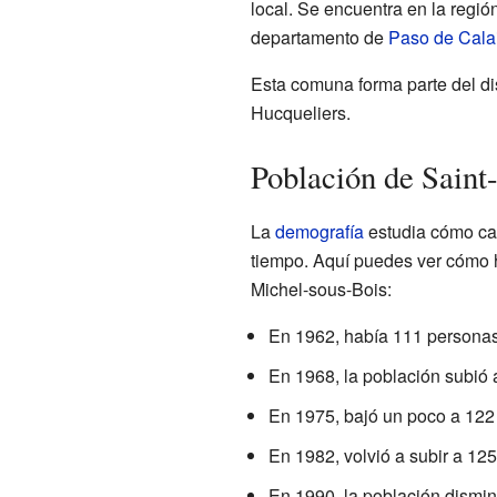
local. Se encuentra en la regió
departamento de
Paso de Cala
Esta comuna forma parte del dis
Hucqueliers.
Población de Saint
La
demografía
estudia cómo cam
tiempo. Aquí puedes ver cómo h
Michel-sous-Bois:
En 1962, había 111 personas
En 1968, la población subió 
En 1975, bajó un poco a 122 
En 1982, volvió a subir a 12
En 1990, la población dismin