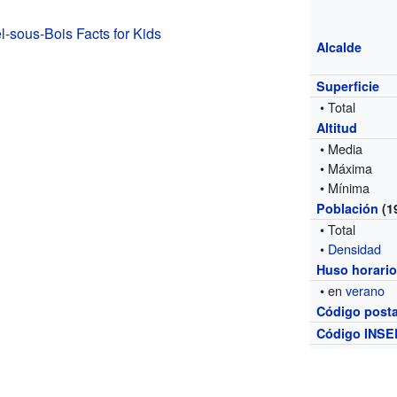
l-sous-Bois Facts for Kids
Alcalde
Superficie
• Total
Altitud
• Media
• Máxima
• Mínima
Población
(1
• Total
•
Densidad
Huso horari
• en
verano
Código posta
Código INSE