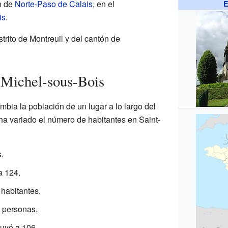
n de
Norte-Paso de Calais
, en el
E
is
.
trito de Montreuil y del cantón de
-Michel-sous-Bois
bia la población de un lugar a lo largo del
a variado el número de habitantes en Saint-
.
a 124.
habitantes.
5 personas.
uyó a 106.