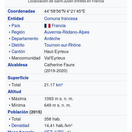
Localización de Saint-Julien-d'Intres en Francia
44°58′56″N
4°21′45″E
Coordenadas
Comuna francesa
Entidad
•
País
Francia
•
Región
Auvernia-Ródano-Alpes
•
Departamento
Ardèche
•
Distrito
Tournon-sur-Rhône
•
Cantón
Haut-Eyrieux
• Mancomunidad
Val'Eyrieux
Catherine Faure
Alcaldesa
(2019-2020)
Superficie
• Total
21.17
km²
Altitud
• Máxima
1093 m s. n. m.
• Mínima
649 m s. n. m.
Población
(2015)
• Total
358 hab.
•
Densidad
14,41 hab./km²
CET
(
UTC +1
)
Huso horario