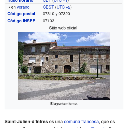
• en
verano
CEST
(
UTC +2
)
07310 y 07320
Código postal
07103
Código INSEE
Sitio web oficial
El ayuntamiento.
Saint-Julien-d'Intres
es una
comuna francesa
, que es