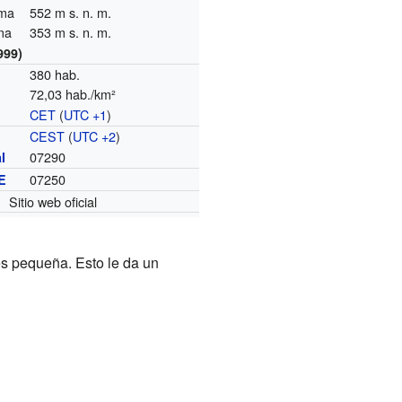
ima
552 m s. n. m.
ima
353 m s. n. m.
999)
380 hab.
72,03 hab./km²
CET
(
UTC +1
)
o
CEST
(
UTC +2
)
07290
l
07250
E
Sitio web oficial
es pequeña. Esto le da un