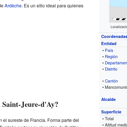
de
Ardèche
. Es un sitio ideal para quienes
Localizaci
Coordenada
Entidad
•
País
•
Región
•
Departamen
•
Distrito
•
Cantón
• Mancomuni
Alcalde
 Saint-Jeure-d'Ay?
Superficie
• Total
n el sureste de Francia. Forma parte del
• Altitud medi