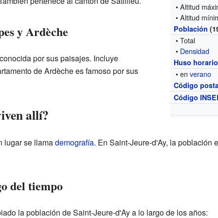
 También pertenece al cantón de Satillieu.
• Altitud máx
• Altitud mín
pes y Ardèche
Población
(1
• Total
•
Densidad
onocida por sus paisajes. Incluye
Huso horari
partamento de Ardèche es famoso por sus
• en
verano
Código posta
Código INSE
ven allí?
n lugar se llama
demografía
. En Saint-Jeure-d'Ay, la población 
go del tiempo
do la población de Saint-Jeure-d'Ay a lo largo de los años: