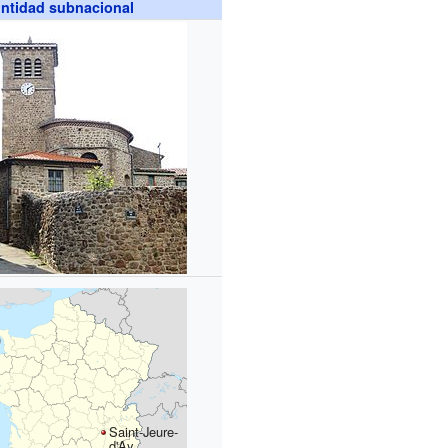
ntidad subnacional
Saint-Jeure-
d'Ay