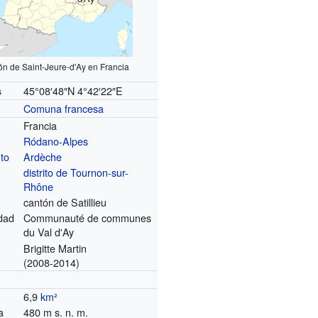
ón de Saint-Jeure-d'Ay en Francia
45°08′48″N
4°42′22″E
s
Comuna francesa
Francia
Ródano-Alpes
to
Ardèche
distrito de Tournon-sur-
Rhône
cantón de Satillieu
dad
Communauté de communes
du Val d'Ay
Brigitte Martin
(2008-2014)
6,9
km²
a
480 m s. n. m.