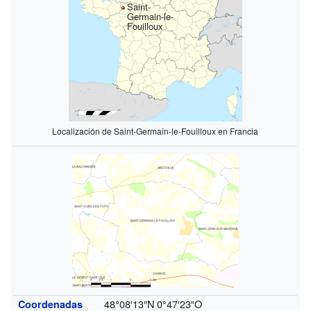
Saint-
Germain-le-
Fouilloux
Localización de Saint-Germain-le-Fouilloux en Francia
48°08′13″N
0°47′23″O
Coordenadas