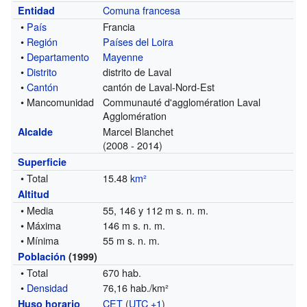
Comuna francesa
Entidad
•
País
Francia
•
Región
Países del Loira
•
Departamento
Mayenne
•
Distrito
distrito de Laval
•
Cantón
cantón de Laval-Nord-Est
• Mancomunidad
Communauté d'agglomération Laval
Agglomération
Marcel Blanchet
Alcalde
(2008 - 2014)
Superficie
• Total
15.48
km²
Altitud
• Media
55, 146 y 112 m s. n. m.
• Máxima
146 m s. n. m.
• Mínima
55 m s. n. m.
Población
(1999)
• Total
670 hab.
•
Densidad
76,16 hab./km²
CET
(
UTC +1
)
Huso horario