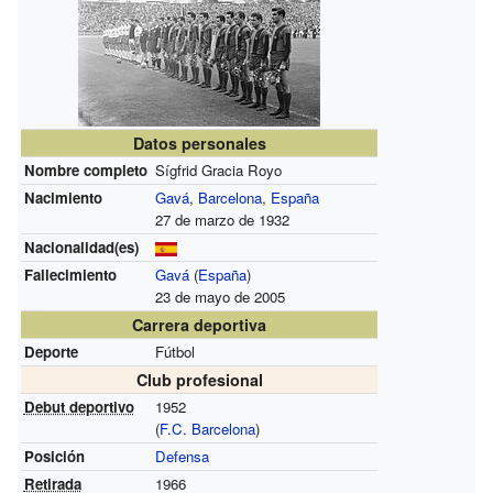
Datos personales
Nombre completo
Sígfrid Gracia Royo
Nacimiento
Gavá
,
Barcelona
,
España
27 de marzo de 1932
Nacionalidad(es)
Fallecimiento
Gavá
(
España
)
23 de mayo de 2005
Carrera deportiva
Deporte
Fútbol
Club profesional
Debut deportivo
1952
(
F.C. Barcelona
)
Posición
Defensa
Retirada
1966