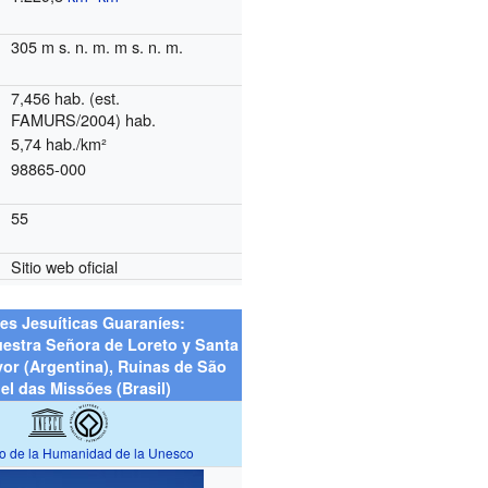
305
m s. n. m.
m s. n. m.
7,456 hab.
(est.
FAMURS/2004)
hab.
5,74 hab./km²
98865-000
55
Sitio web oficial
es Jesuíticas Guaraníes:
uestra Señora de Loreto y Santa
yor (Argentina), Ruinas de São
el das Missões (Brasil)
io de la Humanidad de la Unesco