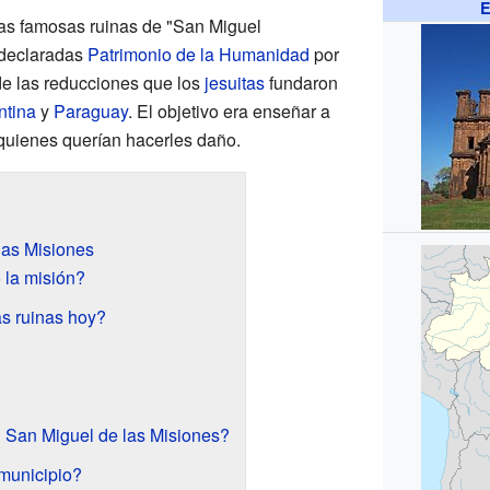
E
las famosas ruinas de "San Miguel
 declaradas
Patrimonio de la Humanidad
por
e las reducciones que los
jesuitas
fundaron
ntina
y
Paraguay
. El objetivo era enseñar a
quienes querían hacerles daño.
las Misiones
 la misión?
s ruinas hoy?
 San Miguel de las Misiones?
municipio?