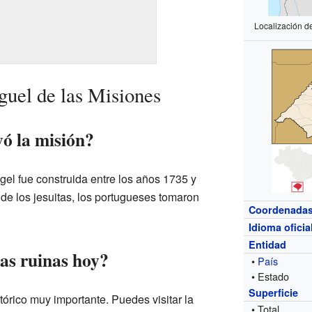
Localización d
guel de las Misiones
ó la misión?
el fue construida entre los años 1735 y
de los jesuitas, los portugueses tomaron
Coordenada
Idioma oficia
Entidad
as ruinas hoy?
•
País
• Estado
Superficie
tórico muy importante. Puedes visitar la
• Total