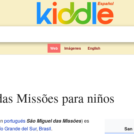
Web
Imágenes
English
das Missões para niños
en
portugués
São Miguel das Missões
) es
ío Grande del Sur
,
Brasil
.
San 