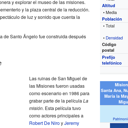
ionera y explorar el museo de las misiones.
Altitud
ementerio y la plaza central de la reducción.
• Media
pectáculo de luz y sonido que cuenta la
Población
• Total
na de Santo Ângelo fue construida después
•
Densidad
Código
postal
Prefijo
e
telefónico
Las ruinas de San Miguel de
Mision
las Misiones fueron usadas
Santa Ana, N
como escenario en 1986 para
María la Ma
grabar parte de la película
La
Migu
misión
. Esta película tuvo
como actores principales a
Patrimon
Robert De Niro
y
Jeremy