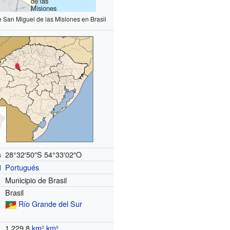
de las
Misiones
e San Miguel de las Misiones en Brasil
28°32′50″S
54°33′02″O
s
Portugués
l
Municipio de Brasil
Brasil
Río Grande del Sur
1.229,8
km²
km²