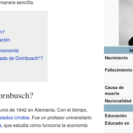
anera sencilla.
h?
ación
 economía
I
ltado de Dornbusch"?
Nacimiento
Fallecimiento
Causa de
ornbusch?
muerte
Nacionalidad
unio de 1942 en Alemania. Con el tiempo,
Educación
stados Unidos
. Fue un profesor universitario
Educado en
a
, que estudia cómo funciona la economía