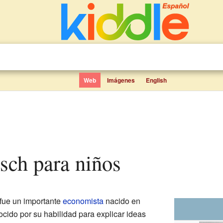
Web
Imágenes
English
sch para niños
fue un importante
economista
nacido en
ocido por su habilidad para explicar ideas