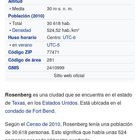
Altitud
• Media
30 m s. n. m.
Población
(
2010
)
• Total
30 618 hab.
•
Densidad
524,52 hab./km²
Centro:
UTC-6
Huso horario
• en
verano
UTC-5
77471
Código ZIP
281
Código de área
2410999
GNIS
Sitio web oficial
Rosenberg
es una ciudad que se encuentra en el estado
de
Texas
, en los
Estados Unidos
. Está ubicada en el
condado de Fort Bend
.
Según el
Censo de 2010
, Rosenberg tenía una población
de 30.618 personas. Esto significa que había unas 524