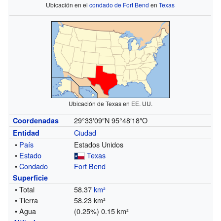
Ubicación en el
condado de Fort Bend
en
Texas
Ubicación de Texas en EE. UU.
29°33′09″N
95°48′18″O
Coordenadas
Ciudad
Entidad
•
País
Estados Unidos
•
Estado
Texas
•
Condado
Fort Bend
Superficie
• Total
58.37
km²
• Tierra
58.23 km²
• Agua
(0.25%) 0.15 km²