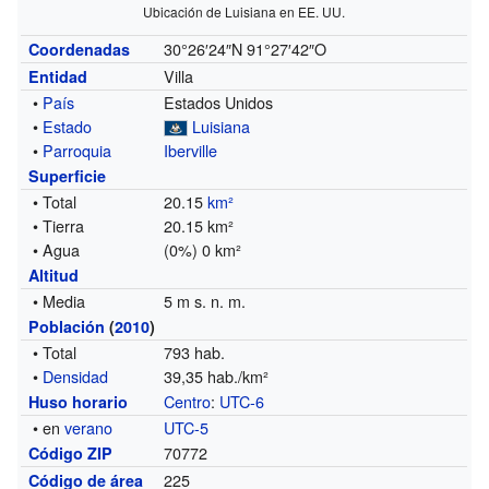
Ubicación de Luisiana en EE. UU.
30°26′24″N
91°27′42″O
Coordenadas
Villa
Entidad
•
País
Estados Unidos
•
Estado
Luisiana
•
Parroquia
Iberville
Superficie
• Total
20.15
km²
• Tierra
20.15 km²
• Agua
(0%) 0 km²
Altitud
• Media
5 m s. n. m.
Población
(
2010
)
• Total
793 hab.
•
Densidad
39,35 hab./km²
Centro
:
UTC-6
Huso horario
• en
verano
UTC-5
70772
Código ZIP
225
Código de área