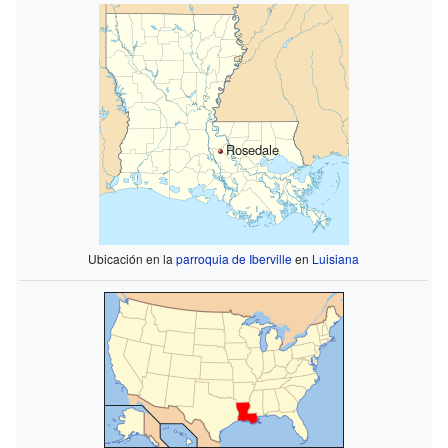
Rosedale
Ubicación en la
parroquia de Iberville
en
Luisiana