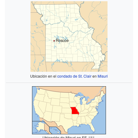
Roscoe
Ubicación en el
condado de St. Clair
en
Misuri
Ubicación de Misuri en EE. UU.