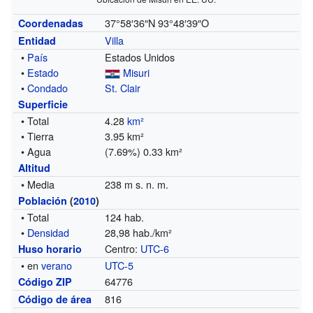
37°58′36″N
93°48′39″O
Coordenadas
Villa
Entidad
•
País
Estados Unidos
•
Estado
Misuri
•
Condado
St. Clair
Superficie
• Total
4.28
km²
• Tierra
3.95 km²
• Agua
(7.69%) 0.33 km²
Altitud
• Media
238 m s. n. m.
Población
(
2010
)
• Total
124 hab.
•
Densidad
28,98 hab./km²
Centro:
UTC-6
Huso horario
• en
verano
UTC-5
64776
Código ZIP
816
Código de área