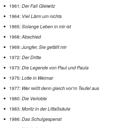
1961:
Der Fall Gleiwitz
1964:
Viel Lärm um nichts
1965:
Solange Leben in mir ist
1968:
Abschied
1969:
Jungfer, Sie gefällt mir
1972:
Der Dritte
1973:
Die Legende von Paul und Paula
1975:
Lotte in Weimar
1977:
Wer reißt denn gleich vor’m Teufel aus
1980:
Die Verlobte
1983:
Moritz in der Litfaßsäule
1986:
Das Schulgespenst