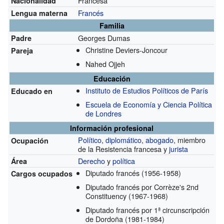
Francesa
Nacionalidad
Francés
Lengua materna
Familia
Georges Dumas
Padre
Christine Deviers-Joncour
Pareja
Nahed Ojjeh
Educación
Instituto de Estudios Políticos de París
Educado en
Escuela de Economía y Ciencia Política
de Londres
Información profesional
Político
,
diplomático
,
abogado
, miembro
Ocupación
de la Resistencia francesa y
jurista
Derecho
y
política
Área
Diputado francés
(1956-1958)
Cargos ocupados
Diputado francés por Corrèze's 2nd
Constituency
(1967-1968)
Diputado francés por 1ª circunscripción
de Dordoña
(1981-1984)