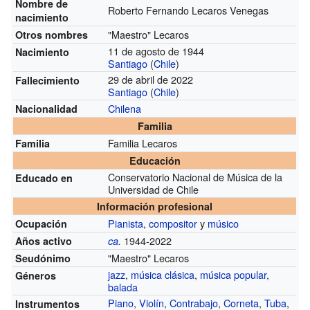
Nombre de
Roberto Fernando Lecaros Venegas
nacimiento
"Maestro" Lecaros
Otros nombres
11 de agosto de 1944
Nacimiento
Santiago
(
Chile
)
29 de abril de 2022
Fallecimiento
Santiago
(
Chile
)
Chilena
Nacionalidad
Familia
Familia Lecaros
Familia
Educación
Conservatorio Nacional de Música de la
Educado en
Universidad de Chile
Información profesional
Pianista
,
compositor
y
músico
Ocupación
1944-2022
Años activo
ca.
"Maestro" Lecaros
Seudónimo
jazz
,
música clásica
,
música popular
,
Géneros
balada
Piano
,
Violín
,
Contrabajo
,
Corneta
,
Tuba
,
Instrumentos