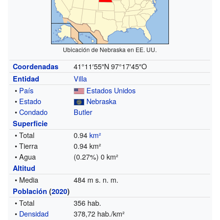
Ubicación de Nebraska en EE. UU.
41°11′55″N
97°17′45″O
Coordenadas
Villa
Entidad
•
País
Estados Unidos
•
Estado
Nebraska
•
Condado
Butler
Superficie
• Total
0.94
km²
• Tierra
0.94 km²
• Agua
(0.27%) 0 km²
Altitud
• Media
484 m s. n. m.
Población
(
2020
)
• Total
356 hab.
•
Densidad
378,72 hab./km²